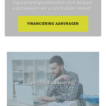
liquiditeitsproblemen zich blijven
opstapelen en u toch door moet!
FINANCIERING AANVRAGEN
Bedrijfsfinanciering