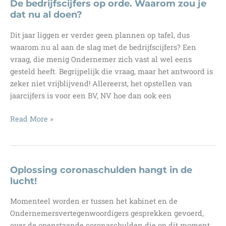
de
De bedrijfscijfers op orde. Waarom zou je
‘vuile
dat nu al doen?
was’?
Dit jaar liggen er verder geen plannen op tafel, dus
waarom nu al aan de slag met de bedrijfscijfers? Een
vraag, die menig Ondernemer zich vast al wel eens
gesteld heeft. Begrijpelijk die vraag, maar het antwoord is
zeker niet vrijblijvend! Allereerst, het opstellen van
jaarcijfers is voor een BV, NV hoe dan ook een
De
Read More »
bedrijfscijfers
op
orde.
Waarom
Oplossing coronaschulden hangt in de
zou
lucht!
je
Momenteel worden er tussen het kabinet en de
dat
Ondernemersvertegenwoordigers gesprekken gevoerd,
nu
over de openstaande coronaschulden die op dit moment