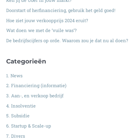
Ken jij de Uber in jouw markt?
a
Doorstart of herfinanciering, gebruik het geld goed!
a
Hoe ziet jouw verkoopprijs 2024 eruit?
r
:
Wat doen we met de ‘vuile was’?
De bedrijfscijfers op orde. Waarom zou je dat nu al doen?
Categorieën
1. News
2. Financiering (informatie)
3. Aan-, en verkoop bedrijf
4. Insolventie
5. Subsidie
6. Startup & Scale-up
7. Divers