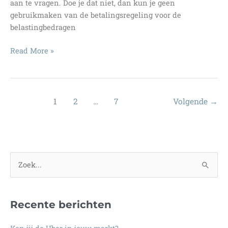
aan te vragen. Doe je dat niet, dan kun je geen
dan
gebruikmaken van de betalingsregeling voor de
nu?
belastingbedragen
Voor
Read More »
1
oktober
bijzonder
uitstel
1
2
…
7
Volgende
→
van
betaling
aanvragen!
Z
o
e
Recente berichten
k
n