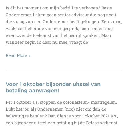
Is dit het moment om mijn bedrijf te verkopen? Beste
Ondernemer, Ik ken geen senior adviseur die nog nooit
die vraag van een Ondernemer heeft gekregen. Een vraag,
vaak aan het einde van een gesprek, toen beiden nog
even over de toekomst van het bedrijf spraken. Maar
wanneer begin ik daar nu mee, vraagt de
Is
Read More »
dit
het
moment
om
Voor 1 oktober bijzonder uitstel van
mijn
betaling aanvragen!
bedrijf
Per 1 oktober a.s. stoppen de coronasteun- maatregelen.
te
Lukt het jou als Ondernemer, (nog) niet om dan de
verkopen?
belasting te betalen? Dan dien je voor 1 oktober 2021 a.s.,
En
een bijzonder uitstel van betaling bij de Belastingdienst
waarom