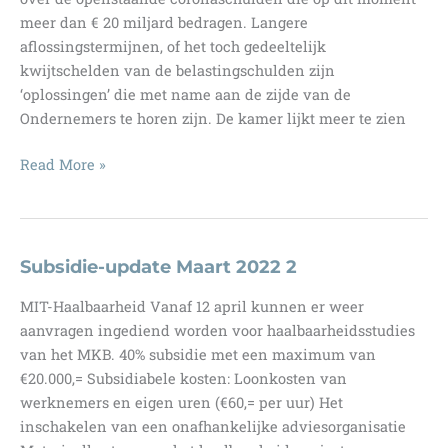
al
meer dan € 20 miljard bedragen. Langere
doen?
aflossingstermijnen, of het toch gedeeltelijk
kwijtschelden van de belastingschulden zijn
‘oplossingen’ die met name aan de zijde van de
Ondernemers te horen zijn. De kamer lijkt meer te zien
Oplossing
Read More »
coronaschulden
hangt
in
de
Subsidie-update Maart 2022 2
lucht!
MIT-Haalbaarheid Vanaf 12 april kunnen er weer
aanvragen ingediend worden voor haalbaarheidsstudies
van het MKB. 40% subsidie met een maximum van
€20.000,= Subsidiabele kosten: Loonkosten van
werknemers en eigen uren (€60,= per uur) Het
inschakelen van een onafhankelijke adviesorganisatie