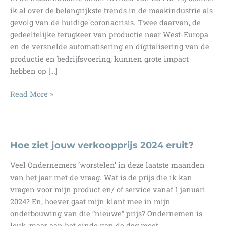
ik al over de belangrijkste trends in de maakindustrie als
gevolg van de huidige coronacrisis. Twee daarvan, de
gedeeltelijke terugkeer van productie naar West-Europa
en de versnelde automatisering en digitalisering van de
productie en bedrijfsvoering, kunnen grote impact
hebben op […]
Ken
Read More »
jij
de
Uber
in
Hoe ziet jouw verkoopprijs 2024 eruit?
jouw
Veel Ondernemers ‘worstelen’ in deze laatste maanden
markt?
van het jaar met de vraag. Wat is de prijs die ik kan
vragen voor mijn product en/ of service vanaf 1 januari
2024? En, hoever gaat mijn klant mee in mijn
onderbouwing van die “nieuwe” prijs? Ondernemen is
leuk, maar aan het einde van de dag moet