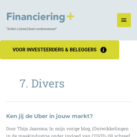
Ga
naar
HOO
de
inhoud
"Zodat u (weer) kunt ondernemen!"
VOOR INVESTEERDERS & BELEGGERS
7. Divers
Ken jij de Uber in jouw markt?
Door Thijs Jaarsma; In mijn vorige blog, (Ontwikkelingen
in de maakindustrie onder invloed van COVID-19) schreef