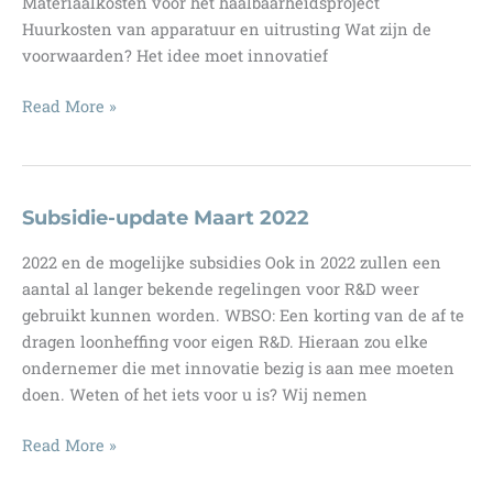
Materiaalkosten voor het haalbaarheidsproject
Huurkosten van apparatuur en uitrusting Wat zijn de
voorwaarden? Het idee moet innovatief
Subsidie-
Read More »
update
Maart
2022
2
Subsidie-update Maart 2022
2022 en de mogelijke subsidies Ook in 2022 zullen een
aantal al langer bekende regelingen voor R&D weer
gebruikt kunnen worden. WBSO: Een korting van de af te
dragen loonheffing voor eigen R&D. Hieraan zou elke
ondernemer die met innovatie bezig is aan mee moeten
doen. Weten of het iets voor u is? Wij nemen
Subsidie-
Read More »
update