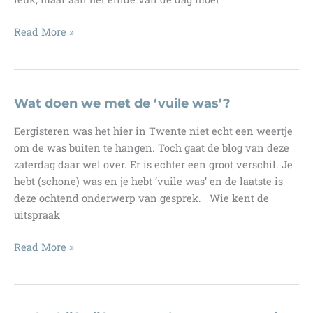
Hoe
Read More »
ziet
jouw
verkoopprijs
2024
Wat doen we met de ‘vuile was’?
eruit?
Eergisteren was het hier in Twente niet echt een weertje
om de was buiten te hangen. Toch gaat de blog van deze
zaterdag daar wel over. Er is echter een groot verschil. Je
hebt (schone) was en je hebt ‘vuile was’ en de laatste is
deze ochtend onderwerp van gesprek. Wie kent de
uitspraak
Wat
Read More »
doen
we
met