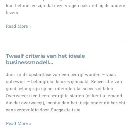
kan het niet zo zijn dat deze vragen ook niet bij de andere
lezers
Is
Read More »
het
verstandig
om
nu
Twaalf criteria van het ideale
het
businessmodel!…
publiek
Juist in de opstartfase van een bedrijf worden – vaak
te
onbewust – belangrijke keuzes gemaakt. Keuzes die van
vragen
groot belang zijn op het uiteindelijke succes of falen.
uw
Overweegt u zelf een bedrijf te starten (of kent u iemand
bedrijf
die dat overweegt), loopt u dan het lijstje onder dit bericht
te
eens zorgvuldig door. Suggestie is te
financieren?
Twaalf
Read More »
criteria