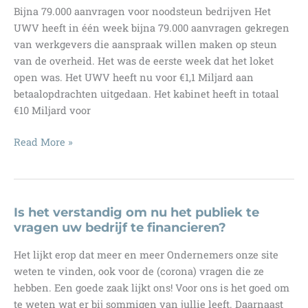
Bijna 79.000 aanvragen voor noodsteun bedrijven Het
niet!…
UWV heeft in één week bijna 79.000 aanvragen gekregen
van werkgevers die aanspraak willen maken op steun
van de overheid. Het was de eerste week dat het loket
open was. Het UWV heeft nu voor €1,1 Miljard aan
betaalopdrachten uitgedaan. Het kabinet heeft in totaal
€10 Miljard voor
NOW,
Read More »
afkorting
van
een
noodmaatregel
Is het verstandig om nu het publiek te
met
vragen uw bedrijf te financieren?
een
Het lijkt erop dat meer en meer Ondernemers onze site
diepere
weten te vinden, ook voor de (corona) vragen die ze
betekenis!
hebben. Een goede zaak lijkt ons! Voor ons is het goed om
te weten wat er bij sommigen van jullie leeft. Daarnaast