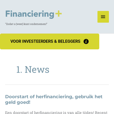
Ga
naar
HOO
de
inhoud
"Zodat u (weer) kunt ondernemen!"
VOOR INVESTEERDERS & BELEGGERS
1. News
Doorstart of herfinanciering, gebruik het
geld goed!
Een doorstart of herfinanciering is van alle tijden! Recent