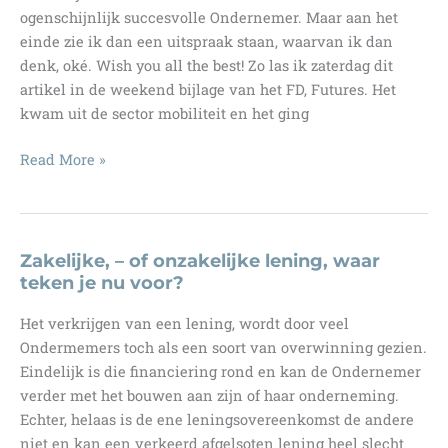
ogenschijnlijk succesvolle Ondernemer. Maar aan het
rentevergoeding!…
einde zie ik dan een uitspraak staan, waarvan ik dan
denk, oké. Wish you all the best! Zo las ik zaterdag dit
artikel in de weekend bijlage van het FD, Futures. Het
kwam uit de sector mobiliteit en het ging
(Niet)
Read More »
Blij
met
een
bankfinanciering!…
Zakelijke, – of onzakelijke lening, waar
teken je nu voor?
Het verkrijgen van een lening, wordt door veel
Ondermemers toch als een soort van overwinning gezien.
Eindelijk is die financiering rond en kan de Ondernemer
verder met het bouwen aan zijn of haar onderneming.
Echter, helaas is de ene leningsovereenkomst de andere
niet en kan een verkeerd afgelsoten lening heel slecht