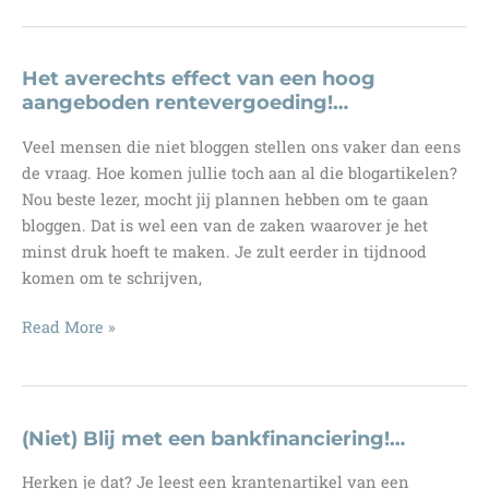
van
het
ideale
Het averechts effect van een hoog
businessmodel!…
aangeboden rentevergoeding!…
Veel mensen die niet bloggen stellen ons vaker dan eens
de vraag. Hoe komen jullie toch aan al die blogartikelen?
Nou beste lezer, mocht jij plannen hebben om te gaan
bloggen. Dat is wel een van de zaken waarover je het
minst druk hoeft te maken. Je zult eerder in tijdnood
komen om te schrijven,
Het
Read More »
averechts
effect
van
een
(Niet) Blij met een bankfinanciering!…
hoog
Herken je dat? Je leest een krantenartikel van een
aangeboden