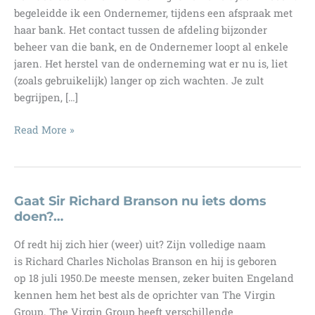
begeleidde ik een Ondernemer, tijdens een afspraak met
haar bank. Het contact tussen de afdeling bijzonder
beheer van die bank, en de Ondernemer loopt al enkele
jaren. Het herstel van de onderneming wat er nu is, liet
(zoals gebruikelijk) langer op zich wachten. Je zult
begrijpen, […]
Doorstart
Read More »
of
herfinanciering,
gebruik
het
Gaat Sir Richard Branson nu iets doms
geld
doen?…
goed!
Of redt hij zich hier (weer) uit? Zijn volledige naam
is Richard Charles Nicholas Branson en hij is geboren
op 18 juli 1950.De meeste mensen, zeker buiten Engeland
kennen hem het best als de oprichter van The Virgin
Group. The Virgin Group heeft verschillende