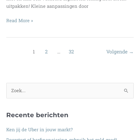
uitpakken! Kleine aanpassingen door
Zakelijke,
Read More »
–
of
onzakelijke
lening,
1
2
…
32
Volgende
→
waar
teken
je
nu
Z
voor?
o
e
Recente berichten
k
n
Ken jij de Uber in jouw markt?
a
Doorstart of herfinanciering, gebruik het geld goed!