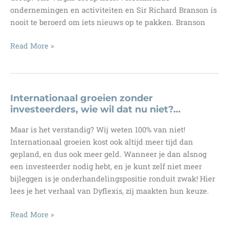
ondernemingen en activiteiten en Sir Richard Branson is
nooit te beroerd om iets nieuws op te pakken. Branson
Gaat
Read More »
Sir
Richard
Branson
nu
Internationaal groeien zonder
iets
investeerders, wie wil dat nu niet?…
doms
Maar is het verstandig? Wij weten 100% van niet!
doen?…
Internationaal groeien kost ook altijd meer tijd dan
gepland, en dus ook meer geld. Wanneer je dan alsnog
een investeerder nodig hebt, en je kunt zelf niet meer
bijleggen is je onderhandelingspositie ronduit zwak! Hier
lees je het verhaal van Dyflexis, zij maakten hun keuze.
Internationaal
Read More »
groeien