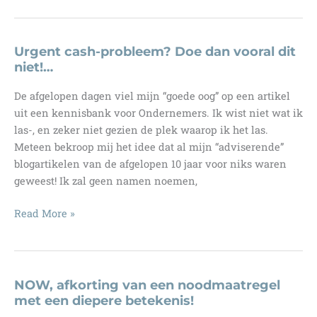
zonder
investeerders,
wie
Urgent cash-probleem? Doe dan vooral dit
wil
niet!…
dat
De afgelopen dagen viel mijn “goede oog” op een artikel
nu
uit een kennisbank voor Ondernemers. Ik wist niet wat ik
niet?…
las-, en zeker niet gezien de plek waarop ik het las.
Meteen bekroop mij het idee dat al mijn “adviserende”
blogartikelen van de afgelopen 10 jaar voor niks waren
geweest! Ik zal geen namen noemen,
Urgent
Read More »
cash-
probleem?
Doe
dan
NOW, afkorting van een noodmaatregel
vooral
met een diepere betekenis!
dit