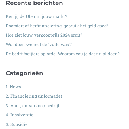
Recente berichten
k
n
Ken jij de Uber in jouw markt?
a
Doorstart of herfinanciering, gebruik het geld goed!
a
Hoe ziet jouw verkoopprijs 2024 eruit?
r
:
Wat doen we met de ‘vuile was’?
De bedrijfscijfers op orde. Waarom zou je dat nu al doen?
Categorieën
1. News
2. Financiering (informatie)
3. Aan-, en verkoop bedrijf
4. Insolventie
5. Subsidie