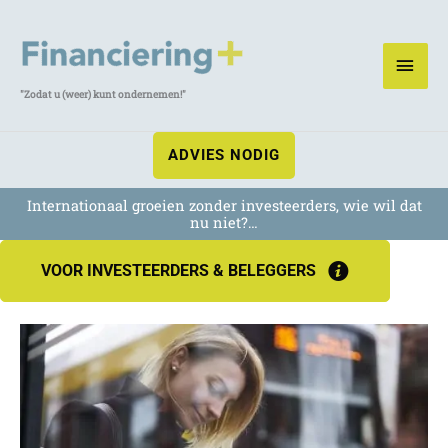
Ga
naar
HOO
de
inhoud
"Zodat u (weer) kunt ondernemen!"
ADVIES NODIG
Internationaal groeien zonder investeerders, wie wil dat
nu niet?…
VOOR INVESTEERDERS & BELEGGERS