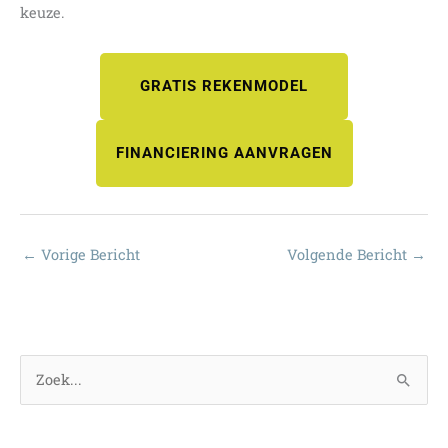
keuze.
GRATIS REKENMODEL
FINANCIERING AANVRAGEN
←
Vorige Bericht
Volgende Bericht
→
Z
o
e