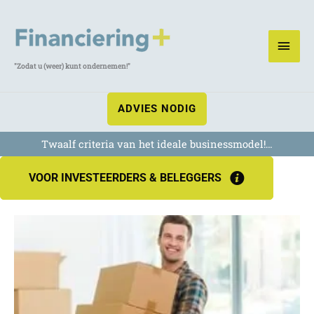
Ga
naar
HOO
de
inhoud
"Zodat u (weer) kunt ondernemen!"
ADVIES NODIG
Twaalf criteria van het ideale businessmodel!…
VOOR INVESTEERDERS & BELEGGERS