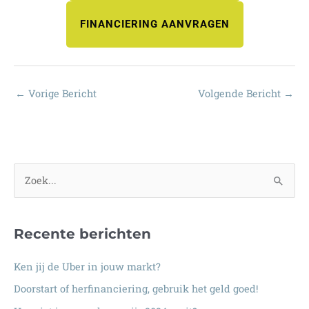
FINANCIERING AANVRAGEN
←
Vorige Bericht
Volgende Bericht
→
Z
o
e
Recente berichten
k
n
Ken jij de Uber in jouw markt?
a
Doorstart of herfinanciering, gebruik het geld goed!
a