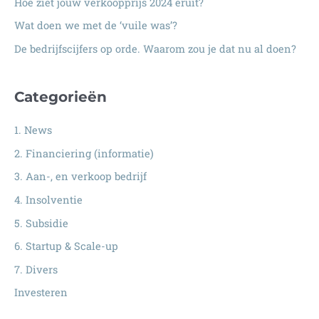
Hoe ziet jouw verkoopprijs 2024 eruit?
r
:
Wat doen we met de ‘vuile was’?
De bedrijfscijfers op orde. Waarom zou je dat nu al doen?
Categorieën
1. News
2. Financiering (informatie)
3. Aan-, en verkoop bedrijf
4. Insolventie
5. Subsidie
6. Startup & Scale-up
7. Divers
Investeren