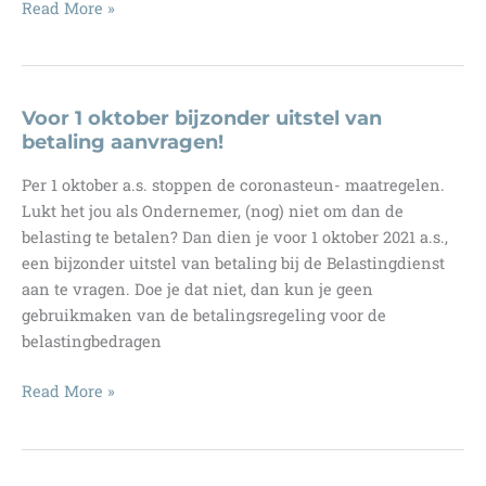
Is
Read More »
dit
het
moment
om
Voor 1 oktober bijzonder uitstel van
mijn
betaling aanvragen!
bedrijf
Per 1 oktober a.s. stoppen de coronasteun- maatregelen.
te
Lukt het jou als Ondernemer, (nog) niet om dan de
verkopen?
belasting te betalen? Dan dien je voor 1 oktober 2021 a.s.,
En
een bijzonder uitstel van betaling bij de Belastingdienst
waarom
aan te vragen. Doe je dat niet, dan kun je geen
dan
gebruikmaken van de betalingsregeling voor de
nu?
belastingbedragen
Voor
Read More »
1
oktober
bijzonder