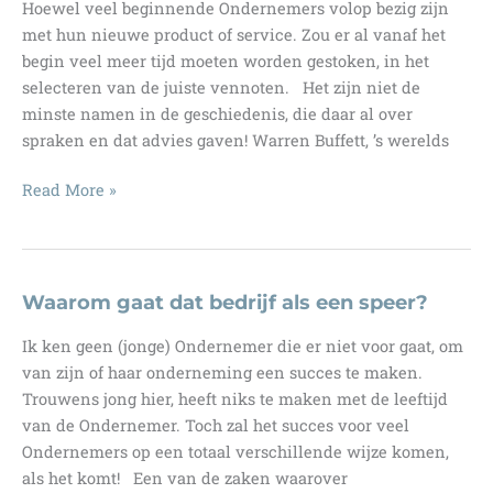
Hoewel veel beginnende Ondernemers volop bezig zijn
Wat
met hun nieuwe product of service. Zou er al vanaf het
moet
begin veel meer tijd moeten worden gestoken, in het
je
selecteren van de juiste vennoten. Het zijn niet de
dan
minste namen in de geschiedenis, die daar al over
doen?
spraken en dat advies gaven! Warren Buffett, ’s werelds
Wat
Read More »
zijn
de
kwaliteiten
van
Waarom gaat dat bedrijf als een speer?
de
Ik ken geen (jonge) Ondernemer die er niet voor gaat, om
juiste
van zijn of haar onderneming een succes te maken.
medeoprichter?
Trouwens jong hier, heeft niks te maken met de leeftijd
van de Ondernemer. Toch zal het succes voor veel
Ondernemers op een totaal verschillende wijze komen,
als het komt! Een van de zaken waarover