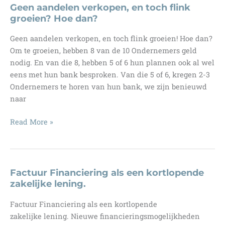
uitstel
Geen aandelen verkopen, en toch flink
van
groeien? Hoe dan?
betaling
Geen aandelen verkopen, en toch flink groeien! Hoe dan?
aanvragen!
Om te groeien, hebben 8 van de 10 Ondernemers geld
nodig. En van die 8, hebben 5 of 6 hun plannen ook al wel
eens met hun bank besproken. Van die 5 of 6, kregen 2-3
Ondernemers te horen van hun bank, we zijn benieuwd
naar
Geen
Read More »
aandelen
verkopen,
en
toch
Factuur Financiering als een kortlopende
flink
zakelijke lening.
groeien?
Factuur Financiering als een kortlopende
Hoe
zakelijke lening. Nieuwe financieringsmogelijkheden
dan?