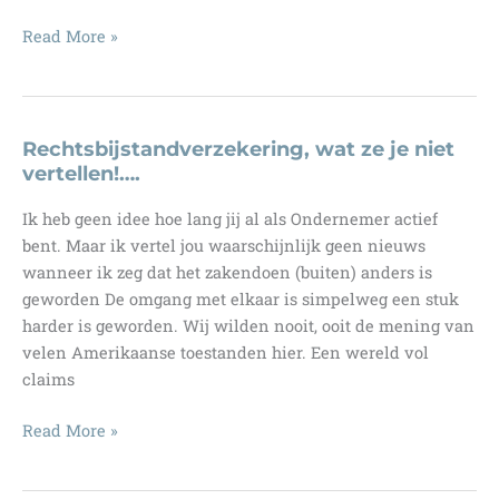
Waarom
Read More »
gaat
dat
bedrijf
als
Rechtsbijstandverzekering, wat ze je niet
een
vertellen!….
speer?
Ik heb geen idee hoe lang jij al als Ondernemer actief
bent. Maar ik vertel jou waarschijnlijk geen nieuws
wanneer ik zeg dat het zakendoen (buiten) anders is
geworden De omgang met elkaar is simpelweg een stuk
harder is geworden. Wij wilden nooit, ooit de mening van
velen Amerikaanse toestanden hier. Een wereld vol
claims
Rechtsbijstandverzekering,
Read More »
wat
ze