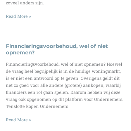
zoveel anders zijn.
Waarde
Read More »
opbouwen
in
je
bedrijf.
Financieringsvoorbehoud, wel of niet
Hoe
opnemen?
dan?
Financieringsvoorbehoud, wel of niet opnemen? Hoewel
de vraag heel begrijpelijk is in de huidige woningmarkt,
is er niet een antwoord op te geven. Overigens geldt dit
net zo goed voor alle andere (grotere) aankopen, waarbij
financiers een rol gaan spelen. Daarom hebben wij deze
vraag ook opgenomen op dit platform voor Ondernemers.
Tenslotte kopen Ondernemers
Financieringsvoorbehoud,
Read More »
wel