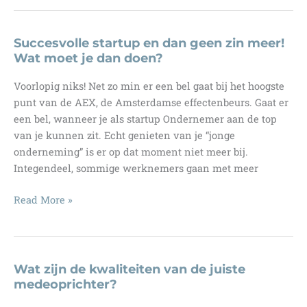
of
niet
opnemen?
Succesvolle startup en dan geen zin meer!
Wat moet je dan doen?
Voorlopig niks! Net zo min er een bel gaat bij het hoogste
punt van de AEX, de Amsterdamse effectenbeurs. Gaat er
een bel, wanneer je als startup Ondernemer aan de top
van je kunnen zit. Echt genieten van je “jonge
onderneming” is er op dat moment niet meer bij.
Integendeel, sommige werknemers gaan met meer
Succesvolle
Read More »
startup
en
dan
geen
Wat zijn de kwaliteiten van de juiste
zin
medeoprichter?
meer!