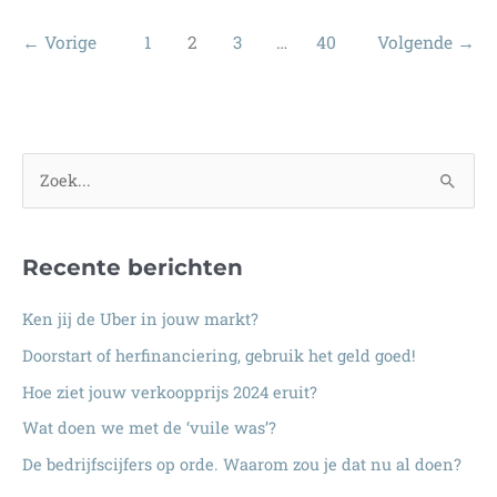
je
niet
←
Vorige
1
2
3
…
40
Volgende
→
vertellen!….
Z
o
e
Recente berichten
k
n
Ken jij de Uber in jouw markt?
a
Doorstart of herfinanciering, gebruik het geld goed!
a
Hoe ziet jouw verkoopprijs 2024 eruit?
r
:
Wat doen we met de ‘vuile was’?
De bedrijfscijfers op orde. Waarom zou je dat nu al doen?